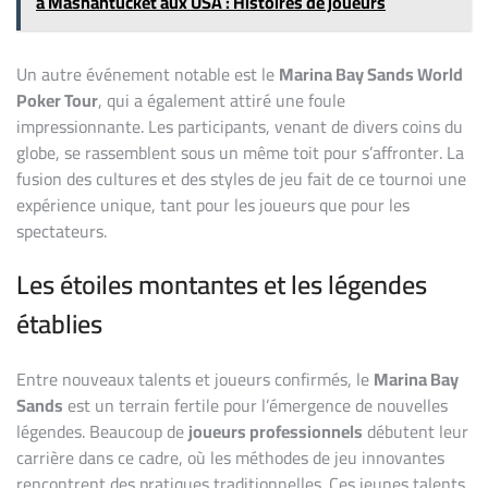
à Mashantucket aux USA : Histoires de joueurs
Un autre événement notable est le
Marina Bay Sands World
Poker Tour
, qui a également attiré une foule
impressionnante. Les participants, venant de divers coins du
globe, se rassemblent sous un même toit pour s’affronter. La
fusion des cultures et des styles de jeu fait de ce tournoi une
expérience unique, tant pour les joueurs que pour les
spectateurs.
Les étoiles montantes et les légendes
établies
Entre nouveaux talents et joueurs confirmés, le
Marina Bay
Sands
est un terrain fertile pour l’émergence de nouvelles
légendes. Beaucoup de
joueurs professionnels
débutent leur
carrière dans ce cadre, où les méthodes de jeu innovantes
rencontrent des pratiques traditionnelles. Ces jeunes talents