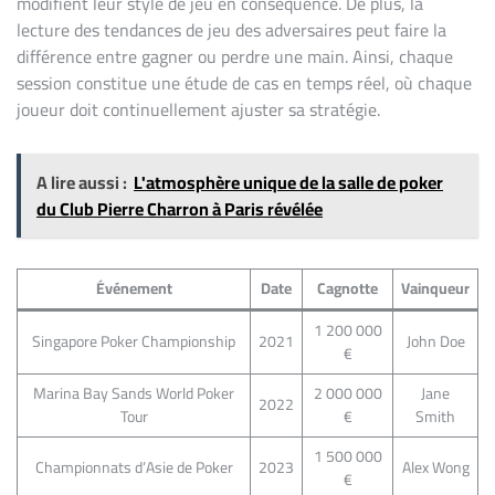
modifient leur style de jeu en conséquence. De plus, la
lecture des tendances de jeu des adversaires peut faire la
différence entre gagner ou perdre une main. Ainsi, chaque
session constitue une étude de cas en temps réel, où chaque
joueur doit continuellement ajuster sa stratégie.
A lire aussi :
L'atmosphère unique de la salle de poker
du Club Pierre Charron à Paris révélée
Événement
Date
Cagnotte
Vainqueur
1 200 000
Singapore Poker Championship
2021
John Doe
€
Marina Bay Sands World Poker
2 000 000
Jane
2022
Tour
€
Smith
1 500 000
Championnats d’Asie de Poker
2023
Alex Wong
€