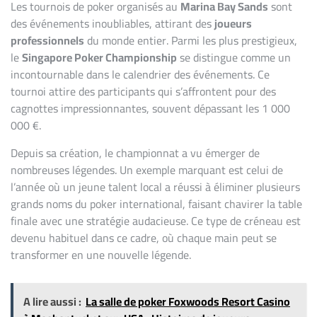
Les tournois de poker organisés au
Marina Bay Sands
sont
des événements inoubliables, attirant des
joueurs
professionnels
du monde entier. Parmi les plus prestigieux,
le
Singapore Poker Championship
se distingue comme un
incontournable dans le calendrier des événements. Ce
tournoi attire des participants qui s’affrontent pour des
cagnottes impressionnantes, souvent dépassant les 1 000
000 €.
Depuis sa création, le championnat a vu émerger de
nombreuses légendes. Un exemple marquant est celui de
l’année où un jeune talent local a réussi à éliminer plusieurs
grands noms du poker international, faisant chavirer la table
finale avec une stratégie audacieuse. Ce type de créneau est
devenu habituel dans ce cadre, où chaque main peut se
transformer en une nouvelle légende.
A lire aussi :
La salle de poker Foxwoods Resort Casino