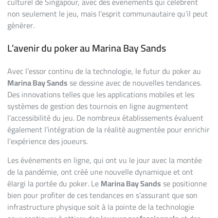
culturel de Singapour, avec des événements qui célèbrent
non seulement le jeu, mais l’esprit communautaire qu’il peut
générer.
L’avenir du poker au Marina Bay Sands
Avec l’essor continu de la technologie, le futur du poker au
Marina Bay Sands
se dessine avec de nouvelles tendances.
Des innovations telles que les applications mobiles et les
systèmes de gestion des tournois en ligne augmentent
l’accessibilité du jeu. De nombreux établissements évaluent
également l’intégration de la réalité augmentée pour enrichir
l’expérience des joueurs.
Les événements en ligne, qui ont vu le jour avec la montée
de la pandémie, ont créé une nouvelle dynamique et ont
élargi la portée du poker. Le
Marina Bay Sands
se positionne
bien pour profiter de ces tendances en s’assurant que son
infrastructure physique soit à la pointe de la technologie