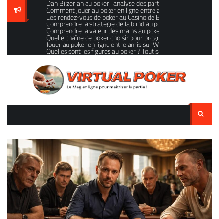
Dan Bilzerian au poker : analyse des parties aux enjeux les plu
Skip
Comment jouer au poker en ligne entre amis sur Winamax en t
to
Les rendez-vous de poker au Casino de Blotzheim : tournois 
Comprendre la stratégie de la blind au poker pour défendre vo
content
Comprendre la valeur des mains au poker pour ne plus faire d’
Quelle chaîne de poker choisir pour progresser rapidement ver
Jouer au poker en ligne entre amis sur Winamax : créez votre c
Quelles sont les figures au poker ? Tout savoir sur les valets d
Rechercher :