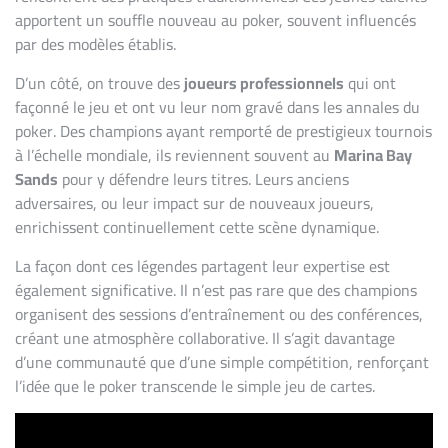
apportent un souffle nouveau au poker, souvent influencés
par des modèles établis.
D’un côté, on trouve des
joueurs professionnels
qui ont
façonné le jeu et ont vu leur nom gravé dans les annales du
poker. Des champions ayant remporté de prestigieux tournois
à l’échelle mondiale, ils reviennent souvent au
Marina Bay
Sands
pour y défendre leurs titres. Leurs anciens
adversaires, ou leur impact sur de nouveaux joueurs,
enrichissent continuellement cette scène dynamique.
La façon dont ces légendes partagent leur expertise est
également significative. Il n’est pas rare que des champions
organisent des sessions d’entraînement ou des conférences,
créant une atmosphère collaborative. Il s’agit davantage
d’une communauté que d’une simple compétition, renforçant
l’idée que le poker transcende le simple jeu de cartes.