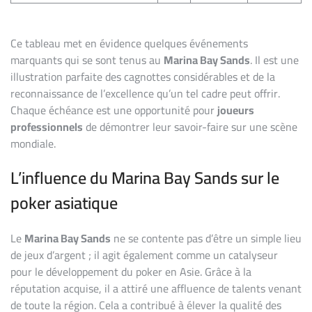
Ce tableau met en évidence quelques événements
marquants qui se sont tenus au
Marina Bay Sands
. Il est une
illustration parfaite des cagnottes considérables et de la
reconnaissance de l’excellence qu’un tel cadre peut offrir.
Chaque échéance est une opportunité pour
joueurs
professionnels
de démontrer leur savoir-faire sur une scène
mondiale.
L’influence du Marina Bay Sands sur le
poker asiatique
Le
Marina Bay Sands
ne se contente pas d’être un simple lieu
de jeux d’argent ; il agit également comme un catalyseur
pour le développement du poker en Asie. Grâce à la
réputation acquise, il a attiré une affluence de talents venant
de toute la région. Cela a contribué à élever la qualité des