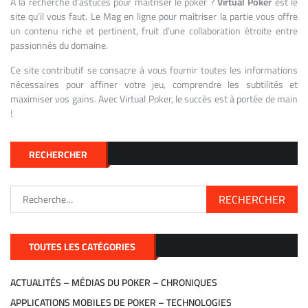
À la recherche d’astuces pour maîtriser le poker ?
Virtual Poker
est le
site qu’il vous faut. Le Mag en ligne pour maîtriser la partie vous offre
un contenu riche et pertinent, fruit d’une collaboration étroite entre
passionnés du domaine.
Ce site contributif se consacre à vous fournir toutes les informations
nécessaires pour affiner votre jeu, comprendre les subtilités et
maximiser vos gains. Avec Virtual Poker, le succès est à portée de main
!
RECHERCHER
Rechercher :
TOUTES LES CATÉGORIES
ACTUALITÉS – MÉDIAS DU POKER – CHRONIQUES
APPLICATIONS MOBILES DE POKER – TECHNOLOGIES