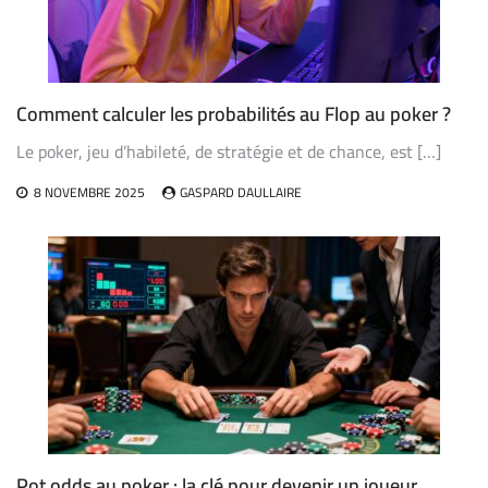
Comment calculer les probabilités au Flop au poker ?
Le poker, jeu d’habileté, de stratégie et de chance, est […]
8 NOVEMBRE 2025
GASPARD DAULLAIRE
Pot odds au poker : la clé pour devenir un joueur