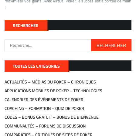
maximiser vos gains. Avec Virtual Poker, le succès est à portée de main
!
RECHERCHER
Rechercher :
TOUTES LES CATÉGORIES
ACTUALITÉS – MÉDIAS DU POKER – CHRONIQUES
APPLICATIONS MOBILES DE POKER – TECHNOLOGIES
CALENDRIER DES ÉVÉNEMENTS DE POKER
COACHING – FORMATION – QUIZ DE POKER
CODES – BONUS GRATUIT – BONUS DE BIENVENUE
COMMUNAUTÉS – FORUMS DE DISCUSSION
COMPARATIFS – CRITIQUES DE SITES DE POKER