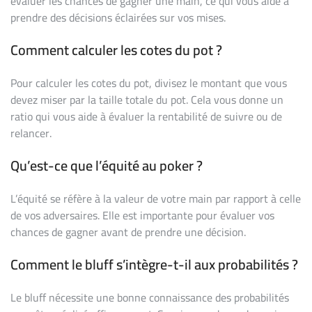
évaluer les chances de gagner une main, ce qui vous aide à
prendre des décisions éclairées sur vos mises.
Comment calculer les cotes du pot ?
Pour calculer les cotes du pot, divisez le montant que vous
devez miser par la taille totale du pot. Cela vous donne un
ratio qui vous aide à évaluer la rentabilité de suivre ou de
relancer.
Qu’est-ce que l’équité au poker ?
L’équité se réfère à la valeur de votre main par rapport à celle
de vos adversaires. Elle est importante pour évaluer vos
chances de gagner avant de prendre une décision.
Comment le bluff s’intègre-t-il aux probabilités ?
Le bluff nécessite une bonne connaissance des probabilités