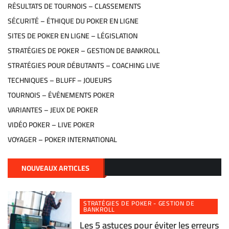
RÉSULTATS DE TOURNOIS – CLASSEMENTS
SÉCURITÉ – ÉTHIQUE DU POKER EN LIGNE
SITES DE POKER EN LIGNE – LÉGISLATION
STRATÉGIES DE POKER – GESTION DE BANKROLL
STRATÉGIES POUR DÉBUTANTS – COACHING LIVE
TECHNIQUES – BLUFF – JOUEURS
TOURNOIS – ÉVÉNEMENTS POKER
VARIANTES – JEUX DE POKER
VIDÉO POKER – LIVE POKER
VOYAGER – POKER INTERNATIONAL
NOUVEAUX ARTICLES
STRATÉGIES DE POKER - GESTION DE
BANKROLL
Les 5 astuces pour éviter les erreurs