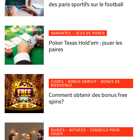
des paris sportifs sur le football
VARIANTES – JEUX DE POKER
Poker Texas Hold’em : jouer les
paires
CODES - BONUS GRATUIT - BONUS DE
BIENVENUE
Comment obtenir des bonus free
spins?
GUIDES - ASTUCES - CONSEILS POUR
JOUER