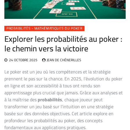
PROBABILITÉS - MATHÉMATIQUES DU POKER
Explorer les probabilités au poker :
le chemin vers la victoire
24 OCTOBRE 2025
JEAN DE CHÉNERILLES
Le poker est un jeu où les compétences et la stratégie
prennent le pas sur la chance. En 2025, l’évolution du poker
en ligne et son accessibilité à tous ont rendu son
apprentissage plus crucial que jamais. Grâce aux analyses et
à la maîtrise des
probabilités
, chaque joueur peut
transformer un jeu basé sur l’intuition en une stratégie
basée sur des données objectives. Cet article explore en
profondeur les probabilités au poker, des concepts
fondamentaux aux applications pratiques.