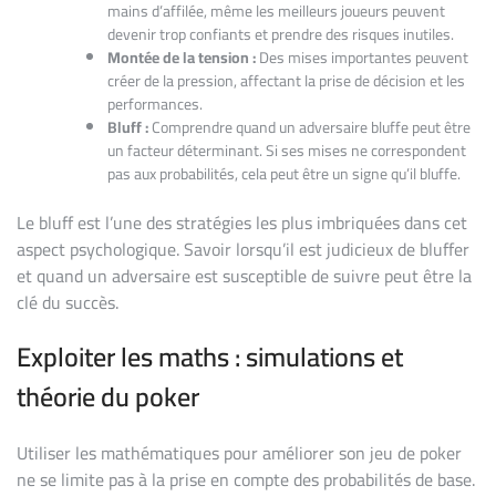
mains d’affilée, même les meilleurs joueurs peuvent
devenir trop confiants et prendre des risques inutiles.
Montée de la tension :
Des mises importantes peuvent
créer de la pression, affectant la prise de décision et les
performances.
Bluff :
Comprendre quand un adversaire bluffe peut être
un facteur déterminant. Si ses mises ne correspondent
pas aux probabilités, cela peut être un signe qu’il bluffe.
Le bluff est l’une des stratégies les plus imbriquées dans cet
aspect psychologique. Savoir lorsqu’il est judicieux de bluffer
et quand un adversaire est susceptible de suivre peut être la
clé du succès.
Exploiter les maths : simulations et
théorie du poker
Utiliser les mathématiques pour améliorer son jeu de poker
ne se limite pas à la prise en compte des probabilités de base.