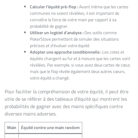
Calculer l’équité pré-flop :
Avant même que les cartes
communes ne soient révélées, il est important de
connaître la force de votre main par rapport à sa
probabilité de gagner.
Utiliser un logiciel d’analyse :
Des outils comme
PokerStove permettent de simuler des situations
précises et d’évaluer votre équité.
Adopter une approche conditionnelle :
Les cotes et
équités changent au fur et à mesure que les cartes sont
révélées. Par exemple, si vous avez deux cartes de cœur,
mais que le flop révèle également deux autres cœurs,
votre équité a changé.
Pour faciliter la compréhension de votre équité, il peut être
utile de se référer à des tableaux d’équité qui montrent les
probabilités de gagner avec des mains spécifiques contre
diverses mains adverses.
Main
Équité contre une main random