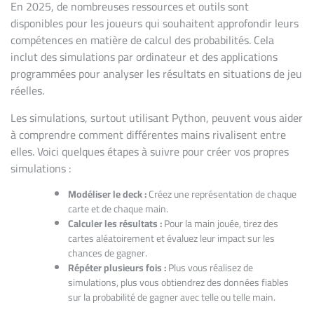
En 2025, de nombreuses ressources et outils sont
disponibles pour les joueurs qui souhaitent approfondir leurs
compétences en matière de calcul des probabilités. Cela
inclut des simulations par ordinateur et des applications
programmées pour analyser les résultats en situations de jeu
réelles.
Les simulations, surtout utilisant Python, peuvent vous aider
à comprendre comment différentes mains rivalisent entre
elles. Voici quelques étapes à suivre pour créer vos propres
simulations :
Modéliser le deck :
Créez une représentation de chaque
carte et de chaque main.
Calculer les résultats :
Pour la main jouée, tirez des
cartes aléatoirement et évaluez leur impact sur les
chances de gagner.
Répéter plusieurs fois :
Plus vous réalisez de
simulations, plus vous obtiendrez des données fiables
sur la probabilité de gagner avec telle ou telle main.