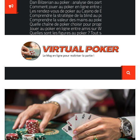
Dan Bilzerian au poker : analyse des parties aux enjeux les plu
Skip
Comment jouer au poker en ligne entre amis sur Winamax en t
to
Les rendez-vous de poker au Casino de Blotzheim : tournois 
Comprendre la stratégie de la blind au poker pour défendre vo
content
Comprendre la valeur des mains au poker pour ne plus faire d’
Quelle chaîne de poker choisir pour progresser rapidement ver
Jouer au poker en ligne entre amis sur Winamax : créez votre c
Quelles sont les figures au poker ? Tout savoir sur les valets d
Rechercher :