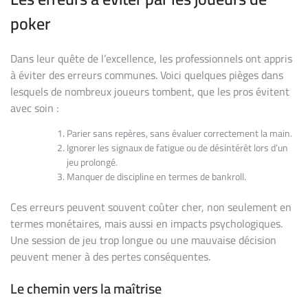
poker
Dans leur quête de l’excellence, les professionnels ont appris
à éviter des erreurs communes. Voici quelques pièges dans
lesquels de nombreux joueurs tombent, que les pros évitent
avec soin :
Parier sans repères, sans évaluer correctement la main.
Ignorer les signaux de fatigue ou de désintérêt lors d’un
jeu prolongé.
Manquer de discipline en termes de bankroll.
Ces erreurs peuvent souvent coûter cher, non seulement en
termes monétaires, mais aussi en impacts psychologiques.
Une session de jeu trop longue ou une mauvaise décision
peuvent mener à des pertes conséquentes.
Le chemin vers la maîtrise