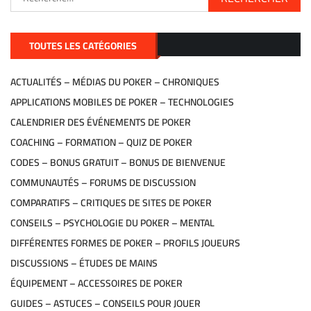
TOUTES LES CATÉGORIES
ACTUALITÉS – MÉDIAS DU POKER – CHRONIQUES
APPLICATIONS MOBILES DE POKER – TECHNOLOGIES
CALENDRIER DES ÉVÉNEMENTS DE POKER
COACHING – FORMATION – QUIZ DE POKER
CODES – BONUS GRATUIT – BONUS DE BIENVENUE
COMMUNAUTÉS – FORUMS DE DISCUSSION
COMPARATIFS – CRITIQUES DE SITES DE POKER
CONSEILS – PSYCHOLOGIE DU POKER – MENTAL
DIFFÉRENTES FORMES DE POKER – PROFILS JOUEURS
DISCUSSIONS – ÉTUDES DE MAINS
ÉQUIPEMENT – ACCESSOIRES DE POKER
GUIDES – ASTUCES – CONSEILS POUR JOUER