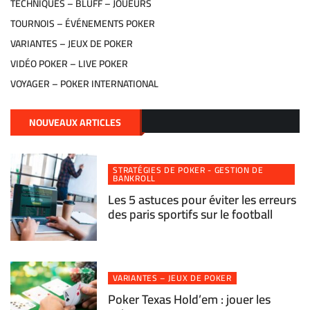
TECHNIQUES – BLUFF – JOUEURS
TOURNOIS – ÉVÉNEMENTS POKER
VARIANTES – JEUX DE POKER
VIDÉO POKER – LIVE POKER
VOYAGER – POKER INTERNATIONAL
NOUVEAUX ARTICLES
STRATÉGIES DE POKER - GESTION DE
BANKROLL
Les 5 astuces pour éviter les erreurs
des paris sportifs sur le football
VARIANTES – JEUX DE POKER
Poker Texas Hold’em : jouer les