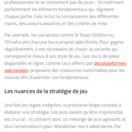
professionnels ne se contentent pas de jouer ; ils maîtrisent
parfaitement les éléments fondamentaux qui régissent
chaque partie. Cela inclut la connaissance des différentes
mains, des valeurs assorties et des critères de mise.
Par exemple, les variations comme le Texas Hold’em ou
l’Omaha ont chacune leurs propres spécificités. Pour gagner
régulièrement, il est nécessaire de choisir la variante qui
correspond le mieux à son style de jeu. Les cours de poker
disponibles en ligne, comme ceux offerts par
des plateformes
spécialisées
, proposent des ressources inestimables pour les
novices afin d’assimiler ces fondamentaux.
Les nuances de la stratégie de jeu
Une fois les règles intégrées, la prochaine étape consiste à
élaborer une stratégie. Les pros savent qu’être imprévisible
est crucial ; ils utilisent donc un mélange de jeux agressifs et
plus conservateurs pour déstabiliser leurs adversaires. Par