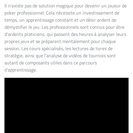
Il n’existe pas de solution magique pour devenir un joueur de
poker professionnel. Cela nécessite un investissement de
temps, un apprentissage constant et un désir ardent de
démystifier le jeu. Les professionnels sont connus pour être
d’ardents praticiens, qui passent des heures à analyser leurs
propres jeux et se préparent mentalement pour chaque
session. Les cours spécialisés, les lectures de livres de
stratégie, ainsi que l’analyse de vidéos de tournois sont
autant de composants utiles dans ce parcours
d’apprentissage.