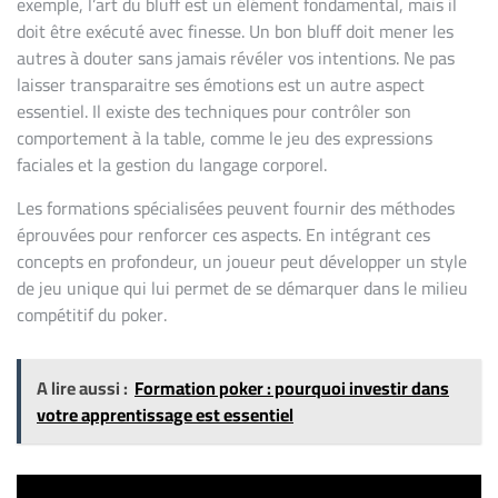
exemple, l’art du bluff est un élément fondamental, mais il
doit être exécuté avec finesse. Un bon bluff doit mener les
autres à douter sans jamais révéler vos intentions. Ne pas
laisser transparaitre ses émotions est un autre aspect
essentiel. Il existe des techniques pour contrôler son
comportement à la table, comme le jeu des expressions
faciales et la gestion du langage corporel.
Les formations spécialisées peuvent fournir des méthodes
éprouvées pour renforcer ces aspects. En intégrant ces
concepts en profondeur, un joueur peut développer un style
de jeu unique qui lui permet de se démarquer dans le milieu
compétitif du poker.
A lire aussi :
Formation poker : pourquoi investir dans
votre apprentissage est essentiel