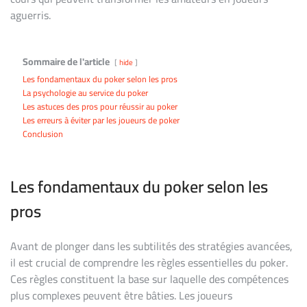
aguerris.
Sommaire de l'article
hide
Les fondamentaux du poker selon les pros
La psychologie au service du poker
Les astuces des pros pour réussir au poker
Les erreurs à éviter par les joueurs de poker
Conclusion
Les fondamentaux du poker selon les
pros
Avant de plonger dans les subtilités des stratégies avancées,
il est crucial de comprendre les règles essentielles du poker.
Ces règles constituent la base sur laquelle des compétences
plus complexes peuvent être bâties. Les joueurs