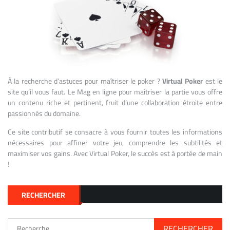
À la recherche d’astuces pour maîtriser le poker ?
Virtual Poker
est le
site qu’il vous faut. Le Mag en ligne pour maîtriser la partie vous offre
un contenu riche et pertinent, fruit d’une collaboration étroite entre
passionnés du domaine.
Ce site contributif se consacre à vous fournir toutes les informations
nécessaires pour affiner votre jeu, comprendre les subtilités et
maximiser vos gains. Avec Virtual Poker, le succès est à portée de main
!
RECHERCHER
Rechercher :