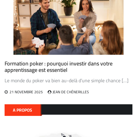
Formation poker : pourquoi investir dans votre
apprentissage est essentiel
Le monde du poker va bien au-delà d’une simple chance […]
21 NOVEMBRE 2025
JEAN DE CHÉNERILLES
A PROPOS