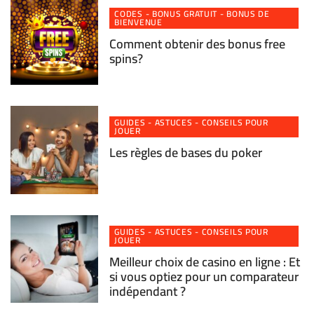
CODES - BONUS GRATUIT - BONUS DE
BIENVENUE
Comment obtenir des bonus free
spins?
GUIDES - ASTUCES - CONSEILS POUR
JOUER
Les règles de bases du poker
GUIDES - ASTUCES - CONSEILS POUR
JOUER
Meilleur choix de casino en ligne : Et
si vous optiez pour un comparateur
indépendant ?