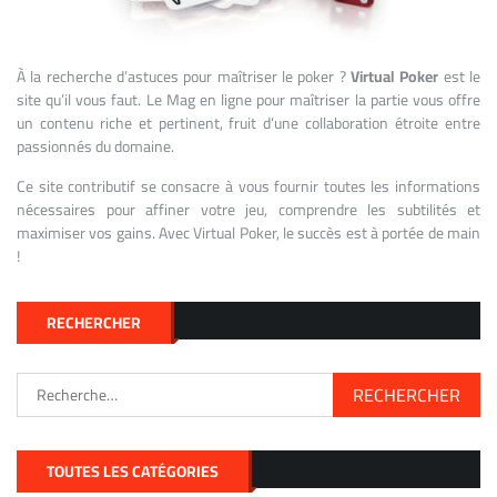
À la recherche d’astuces pour maîtriser le poker ?
Virtual Poker
est le
site qu’il vous faut. Le Mag en ligne pour maîtriser la partie vous offre
un contenu riche et pertinent, fruit d’une collaboration étroite entre
passionnés du domaine.
Ce site contributif se consacre à vous fournir toutes les informations
nécessaires pour affiner votre jeu, comprendre les subtilités et
maximiser vos gains. Avec Virtual Poker, le succès est à portée de main
!
RECHERCHER
Rechercher :
TOUTES LES CATÉGORIES