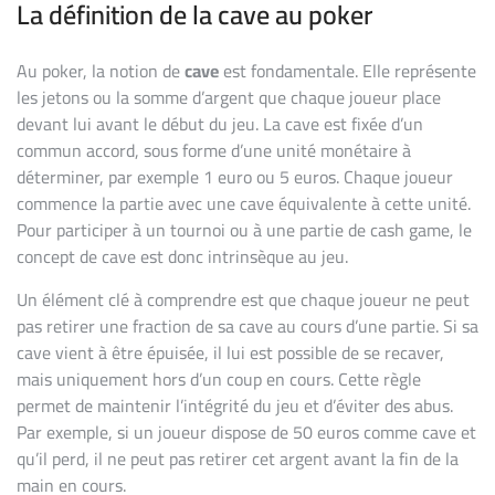
La définition de la cave au poker
Au poker, la notion de
cave
est fondamentale. Elle représente
les jetons ou la somme d’argent que chaque joueur place
devant lui avant le début du jeu. La cave est fixée d’un
commun accord, sous forme d’une unité monétaire à
déterminer, par exemple 1 euro ou 5 euros. Chaque joueur
commence la partie avec une cave équivalente à cette unité.
Pour participer à un tournoi ou à une partie de cash game, le
concept de cave est donc intrinsèque au jeu.
Un élément clé à comprendre est que chaque joueur ne peut
pas retirer une fraction de sa cave au cours d’une partie. Si sa
cave vient à être épuisée, il lui est possible de se recaver,
mais uniquement hors d’un coup en cours. Cette règle
permet de maintenir l’intégrité du jeu et d’éviter des abus.
Par exemple, si un joueur dispose de 50 euros comme cave et
qu’il perd, il ne peut pas retirer cet argent avant la fin de la
main en cours.