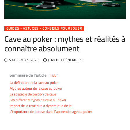
GUIDES - ASTUCES - CONSEILS POUR JOUER
Cave au poker : mythes et réalités à
connaître absolument
5 NOVEMBRE 2025
JEAN DE CHÉNERILLES
Sommaire de l'article
hide
La définition de la cave au poker
Mythes autour de la cave au poker
La stratégie de gestion de cave
Les différents types de cave au poker
Impact de la cave sur la dynamique de jeu
L’importance de la cave dans l’apprentissage du poker