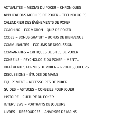
ACTUALITÉS – MÉDIAS DU POKER – CHRONIQUES
APPLICATIONS MOBILES DE POKER – TECHNOLOGIES
CALENDRIER DES ÉVÉNEMENTS DE POKER
COACHING – FORMATION – QUIZ DE POKER
CODES – BONUS GRATUIT – BONUS DE BIENVENUE
COMMUNAUTÉS – FORUMS DE DISCUSSION
COMPARATIFS – CRITIQUES DE SITES DE POKER
CONSEILS – PSYCHOLOGIE DU POKER – MENTAL
DIFFÉRENTES FORMES DE POKER – PROFILS JOUEURS
DISCUSSIONS – ÉTUDES DE MAINS
ÉQUIPEMENT – ACCESSOIRES DE POKER
GUIDES – ASTUCES – CONSEILS POUR JOUER
HISTOIRE – CULTURE DU POKER
INTERVIEWS – PORTRAITS DE JOUEURS
LIVRES – RESSOURCES – ANALYSES DE MAINS