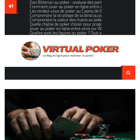
Dan Bilzerian au poker : analyse des parties aux enjeux les plu
Skip
Comment jouer au poker en ligne entre amis sur Winamax en t
to
Les rendez-vous de poker au Casino de Blotzheim : tournois 
Comprendre la stratégie de la blind au poker pour défendre vo
content
Comprendre la valeur des mains au poker pour ne plus faire d’
Quelle chaîne de poker choisir pour progresser rapidement ver
Jouer au poker en ligne entre amis sur Winamax : créez votre c
Quelles sont les figures au poker ? Tout savoir sur les valets d
Rechercher :