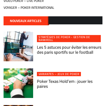
VIDÉO POKER – LIVE POKER
VOYAGER – POKER INTERNATIONAL
NOUVEAUX ARTICLES
STRATÉGIES DE POKER - GESTION DE
BANKROLL
Les 5 astuces pour éviter les erreurs
des paris sportifs sur le football
VARIANTES – JEUX DE POKER
Poker Texas Hold’em : jouer les
paires