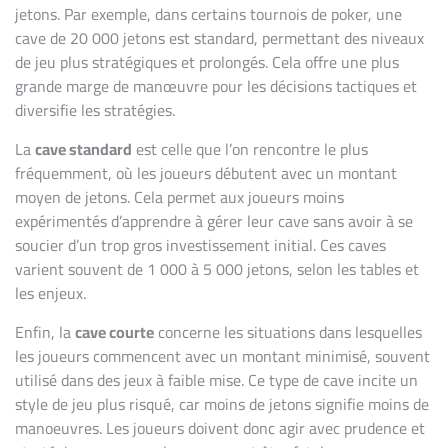
jetons. Par exemple, dans certains tournois de poker, une
cave de 20 000 jetons est standard, permettant des niveaux
de jeu plus stratégiques et prolongés. Cela offre une plus
grande marge de manœuvre pour les décisions tactiques et
diversifie les stratégies.
La
cave standard
est celle que l’on rencontre le plus
fréquemment, où les joueurs débutent avec un montant
moyen de jetons. Cela permet aux joueurs moins
expérimentés d’apprendre à gérer leur cave sans avoir à se
soucier d’un trop gros investissement initial. Ces caves
varient souvent de 1 000 à 5 000 jetons, selon les tables et
les enjeux.
Enfin, la
cave courte
concerne les situations dans lesquelles
les joueurs commencent avec un montant minimisé, souvent
utilisé dans des jeux à faible mise. Ce type de cave incite un
style de jeu plus risqué, car moins de jetons signifie moins de
manoeuvres. Les joueurs doivent donc agir avec prudence et