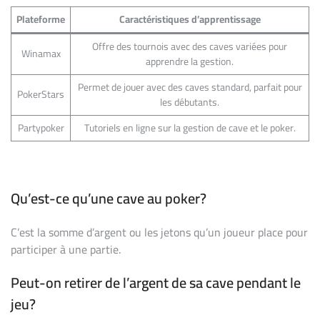
Plateforme
Caractéristiques d’apprentissage
Offre des tournois avec des caves variées pour
Winamax
apprendre la gestion.
Permet de jouer avec des caves standard, parfait pour
PokerStars
les débutants.
Partypoker
Tutoriels en ligne sur la gestion de cave et le poker.
Qu’est-ce qu’une cave au poker?
C’est la somme d’argent ou les jetons qu’un joueur place pour
participer à une partie.
Peut-on retirer de l’argent de sa cave pendant le
jeu?