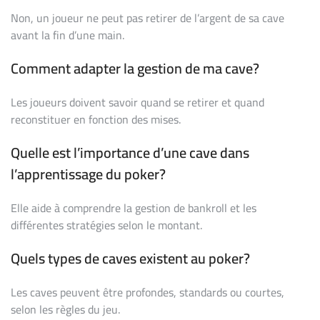
Non, un joueur ne peut pas retirer de l’argent de sa cave
avant la fin d’une main.
Comment adapter la gestion de ma cave?
Les joueurs doivent savoir quand se retirer et quand
reconstituer en fonction des mises.
Quelle est l’importance d’une cave dans
l’apprentissage du poker?
Elle aide à comprendre la gestion de bankroll et les
différentes stratégies selon le montant.
Quels types de caves existent au poker?
Les caves peuvent être profondes, standards ou courtes,
selon les règles du jeu.