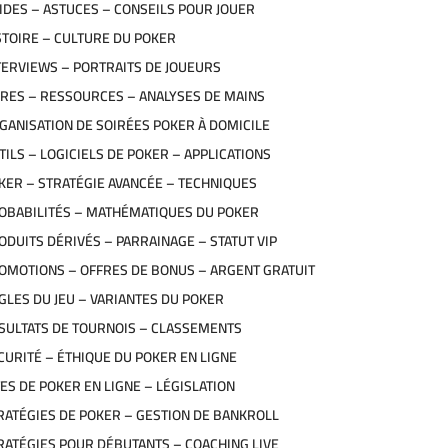
IDES – ASTUCES – CONSEILS POUR JOUER
STOIRE – CULTURE DU POKER
TERVIEWS – PORTRAITS DE JOUEURS
VRES – RESSOURCES – ANALYSES DE MAINS
GANISATION DE SOIRÉES POKER À DOMICILE
TILS – LOGICIELS DE POKER – APPLICATIONS
KER – STRATÉGIE AVANCÉE – TECHNIQUES
OBABILITÉS – MATHÉMATIQUES DU POKER
ODUITS DÉRIVÉS – PARRAINAGE – STATUT VIP
OMOTIONS – OFFRES DE BONUS – ARGENT GRATUIT
GLES DU JEU – VARIANTES DU POKER
SULTATS DE TOURNOIS – CLASSEMENTS
CURITÉ – ÉTHIQUE DU POKER EN LIGNE
TES DE POKER EN LIGNE – LÉGISLATION
RATÉGIES DE POKER – GESTION DE BANKROLL
RATÉGIES POUR DÉBUTANTS – COACHING LIVE