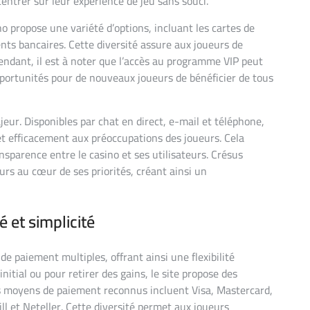
entrer sur leur expérience de jeu sans souci.
 propose une variété d’options, incluant les cartes de
ments bancaires. Cette diversité assure aux joueurs de
endant, il est à noter que l’accès au programme VIP peut
 opportunités pour de nouveaux joueurs de bénéficier de tous
jeur. Disponibles par chat en direct, e-mail et téléphone,
t efficacement aux préoccupations des joueurs. Cela
nsparence entre le casino et ses utilisateurs. Crésus
eurs au cœur de ses priorités, créant ainsi un
é et simplicité
de paiement multiples, offrant ainsi une flexibilité
nitial ou pour retirer des gains, le site propose des
 moyens de paiement reconnus incluent Visa, Mastercard,
ll et Neteller. Cette diversité permet aux joueurs