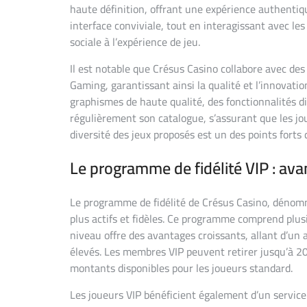
haute définition, offrant une expérience authentiqu
interface conviviale, tout en interagissant avec le
sociale à l’expérience de jeu.
Il est notable que Crésus Casino collabore avec des
Gaming, garantissant ainsi la qualité et l’innovati
graphismes de haute qualité, des fonctionnalités di
régulièrement son catalogue, s’assurant que les jo
diversité des jeux proposés est un des points forts
Le programme de fidélité VIP : av
Le programme de fidélité de Crésus Casino, dénomm
plus actifs et fidèles. Ce programme comprend plusi
niveau offre des avantages croissants, allant d’un a
élevés. Les membres VIP peuvent retirer jusqu’à 2
montants disponibles pour les joueurs standard.
Les joueurs VIP bénéficient également d’un service c