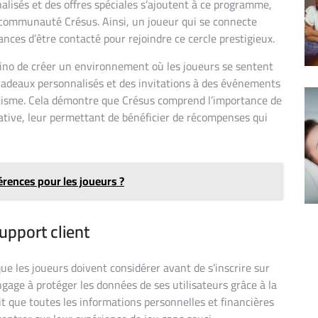
alisés et des offres spéciales s’ajoutent à ce programme,
 communauté Crésus. Ainsi, un joueur qui se connecte
nces d’être contacté pour rejoindre ce cercle prestigieux.
sino de créer un environnement où les joueurs se sentent
 cadeaux personnalisés et des invitations à des événements
litisme. Cela démontre que Crésus comprend l’importance de
ative, leur permettant de bénéficier de récompenses qui
érences pour les joueurs ?
support client
que les joueurs doivent considérer avant de s’inscrire sur
gage à protéger les données de ses utilisateurs grâce à la
t que toutes les informations personnelles et financières