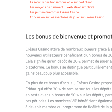
La sécurité des transactions et le support client
Les moyens de paiement : flexibilité et simplicité
Les jeux en direct chez Crésus Casino
Conclusion sur les avantages de jouer sur Crésus Casino
Les bonus de bienvenue et promot
Crésus Casino attire de nombreux joueurs grâce à s
nouveaux utilisateurs bénéficient d’un bonus de 20
Cela signifie qu’un dépôt de 20 € permet de jouer 
plateforme. Ce bonus se distingue particulièrement c
gains beaucoup plus accessible.
En plus de ce bonus d’accueil, Crésus Casino propo
Friday, qui offre 30 % de remise sur tous les dépôt
en reste avec un bonus de 50 % sur les dépôts, per
ces périodes. Les membres VIP bénéficient égaleme
à devenir membre du programme de fidélité de la p